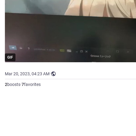
GIF
Mar 20, 2023, 04:23 AM
·
2
boosts
·
7
favorites